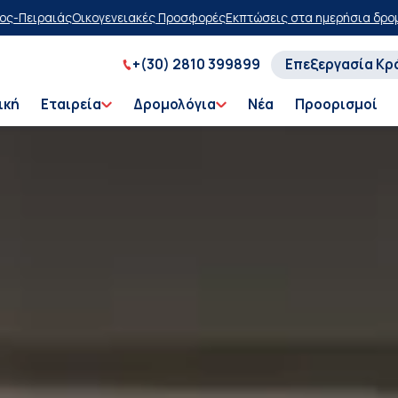
οσφορές
Εκπτώσεις στα ημερήσια δρομολόγια
Αγοράστε τώρα, πληρώστ
+(30) 2810 399899
Επεξεργασία Κρ
ική
Εταιρεία
Δρομολόγια
Νέα
Προορισμοί