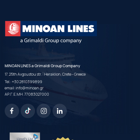
MINOAN LINES a Grimaldi Group Company
|
17, 25th Avgoustou str.
Heraklion, Crete - Greece
Tel.:
+30 2810399899
email:
info@minoan.gr
ΑΡ.Γ.Ε.ΜΗ. 77083027000