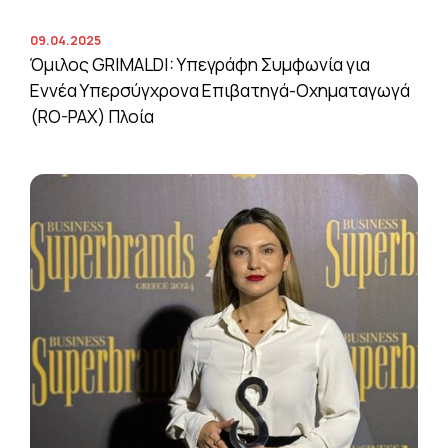
09.04.2025
Όμιλος GRIMALDI: Υπεγράφη Συμφωνία για
Εννέα Υπερσύγχρονα Επιβατηγά-Οχηματαγωγά
(RO-PAX) Πλοία