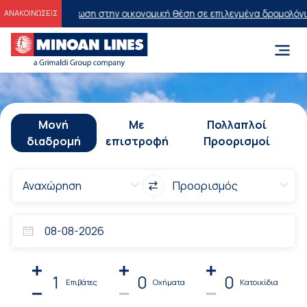
κπτωση στην οικονομική θέση σε επιλεγμένα δρομολόγια θέρους 20
ΑΝΑΚΟΙΝΩΣΕΙΣ
Μονή
Με
Πολλαπλοί
διαδρομή
επιστροφή
Προορισμοί
1
0
0
Επιβάτες
Οχήματα
Κατοικίδια