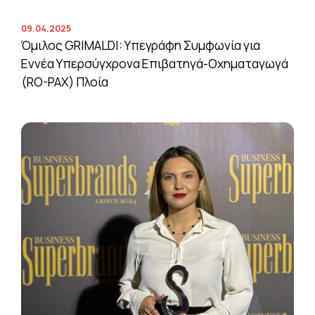
09.04.2025
Όμιλος GRIMALDI: Υπεγράφη Συμφωνία για
Εννέα Υπερσύγχρονα Επιβατηγά-Οχηματαγωγά
(RO-PAX) Πλοία