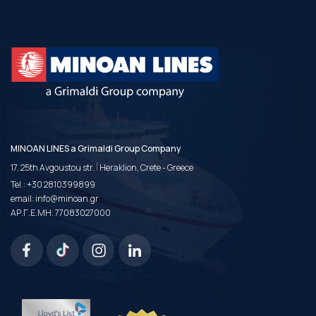
MINOAN LINES a Grimaldi Group Company
|
17, 25th Avgoustou str.
Heraklion, Crete - Greece
Tel.:
+30 2810399899
email:
info@minoan.gr
ΑΡ.Γ.Ε.ΜΗ. 77083027000