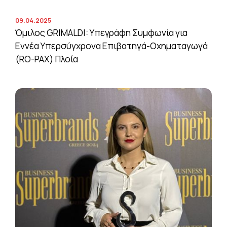
09.04.2025
Όμιλος GRIMALDI: Υπεγράφη Συμφωνία για
Εννέα Υπερσύγχρονα Επιβατηγά-Οχηματαγωγά
(RO-PAX) Πλοία