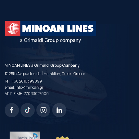
MINOAN LINES a Grimaldi Group Company
|
17, 25th Avgoustou str.
Heraklion, Crete - Greece
Tel.:
+30 2810399899
email:
info@minoan.gr
ΑΡ.Γ.Ε.ΜΗ. 77083027000