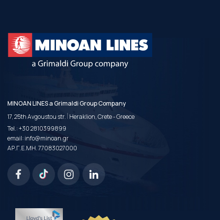
MINOAN LINES a Grimaldi Group Company
|
17, 25th Avgoustou str.
Heraklion, Crete - Greece
Tel.:
+30 2810399899
email:
info@minoan.gr
ΑΡ.Γ.Ε.ΜΗ. 77083027000