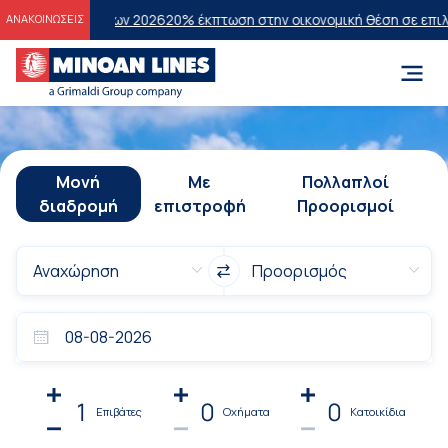
άσεων 2026
20% έκπτωση στην οικονομική θέση σε επιλεγμένα δρομολ
ΑΝΑΚΟΙΝΩΣΕΙΣ
Μονή
Με
Πολλαπλοί
διαδρομή
επιστροφή
Προορισμοί
1
0
0
Επιβάτες
Οχήματα
Κατοικίδια