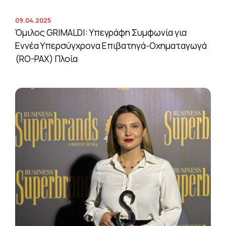
09.04.2025
Όμιλος GRIMALDI: Υπεγράφη Συμφωνία για
Εννέα Υπερσύγχρονα Επιβατηγά-Οχηματαγωγά
(RO-PAX) Πλοία