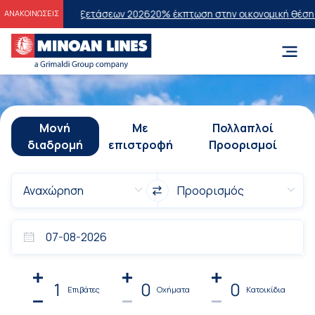
κών Εξετάσεων 2026
20% έκπτωση στην οικονομική θέση σε επιλεγμέν
ΑΝΑΚΟΙΝΩΣΕΙΣ
Μονή
Με
Πολλαπλοί
διαδρομή
επιστροφή
Προορισμοί
1
0
0
Επιβάτες
Οχήματα
Κατοικίδια