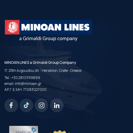
MINOAN LINES a Grimaldi Group Company
|
17, 25th Avgoustou str.
Heraklion, Crete - Greece
Tel.:
+30 2810399899
email:
info@minoan.gr
ΑΡ.Γ.Ε.ΜΗ. 77083027000