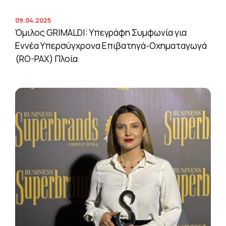
09.04.2025
Όμιλος GRIMALDI: Υπεγράφη Συμφωνία για
Εννέα Υπερσύγχρονα Επιβατηγά-Οχηματαγωγά
(RO-PAX) Πλοία