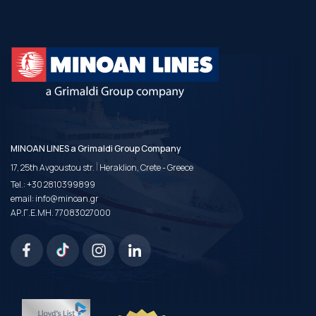
MINOAN LINES a Grimaldi Group Company
|
17, 25th Avgoustou str.
Heraklion, Crete - Greece
Tel.:
+30 2810399899
email:
info@minoan.gr
ΑΡ.Γ.Ε.ΜΗ. 77083027000