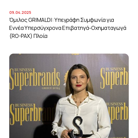
09.04.2025
Όμιλος GRIMALDI: Υπεγράφη Συμφωνία για
Εννέα Υπερσύγχρονα Επιβατηγά-Οχηματαγωγά
(RO-PAX) Πλοία