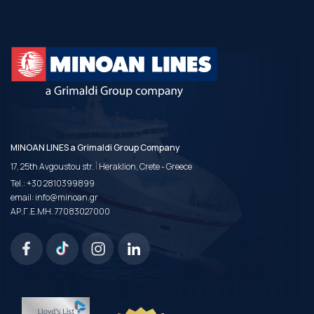
MINOAN LINES a Grimaldi Group Company
|
17, 25th Avgoustou str.
Heraklion, Crete - Greece
Tel.:
+30 2810399899
email:
info@minoan.gr
ΑΡ.Γ.Ε.ΜΗ. 77083027000