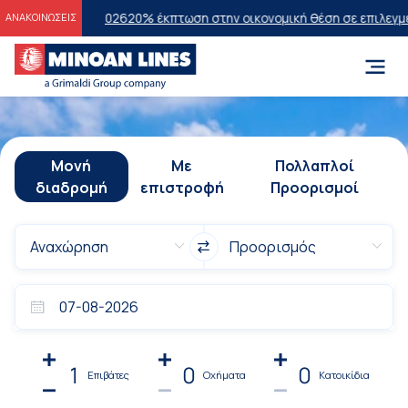
ων 2026
20% έκπτωση στην οικονομική θέση σε επιλεγμένα δρομολόγι
ΑΝΑΚΟΙΝΩΣΕΙΣ
Μονή
Με
Πολλαπλοί
διαδρομή
επιστροφή
Προορισμοί
1
0
0
Επιβάτες
Οχήματα
Κατοικίδια