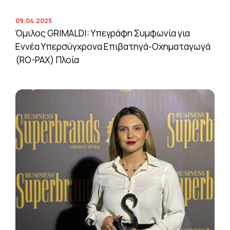
09.04.2025
Όμιλος GRIMALDI: Υπεγράφη Συμφωνία για
Εννέα Υπερσύγχρονα Επιβατηγά-Οχηματαγωγά
(RO-PAX) Πλοία