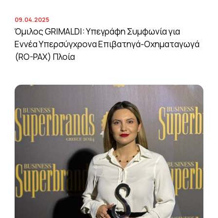
09.04.2025
Όμιλος GRIMALDI: Υπεγράφη Συμφωνία για
Εννέα Υπερσύγχρονα Επιβατηγά-Οχηματαγωγά
(RO-PAX) Πλοία