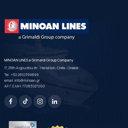
MINOAN LINES a Grimaldi Group Company
|
17, 25th Avgoustou str.
Heraklion, Crete - Greece
Tel.:
+30 2810399899
email:
info@minoan.gr
ΑΡ.Γ.Ε.ΜΗ. 77083027000